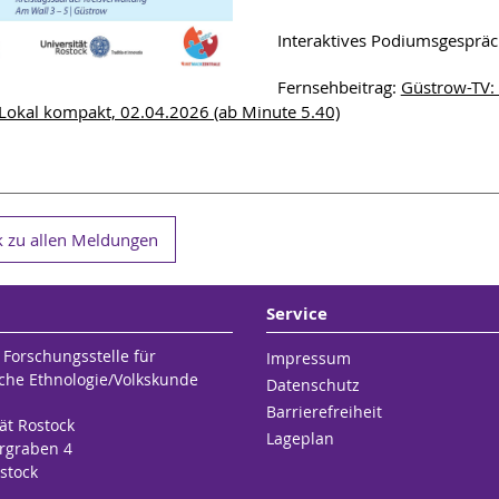
Interaktives Podiumsgesprä
Fernsehbeitrag:
Güstrow-TV: 
Lokal kompakt, 02.04.2026 (ab Minute 5.40)
 zu allen Meldungen
Service
 Forschungsstelle für
Impressum
che Ethnologie/Volkskunde
Datenschutz
Barrierefreiheit
ät Rostock
Lageplan
rgraben 4
stock